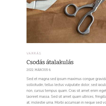
VARRÁS
Csodás átalakulás
2022. MÁRCIUS 6.
Sed et magna sed ipsum maximus congue gravida ac
sollicitudin, tellus lectus vulputate dolor, sed iac
non, cursus tempus quam. Cras sit amet enim eget 
laoreet massa. Sed sit amet quam ultrices, fringil
at, molestie urna. Morbi accumsan in neque sed vol