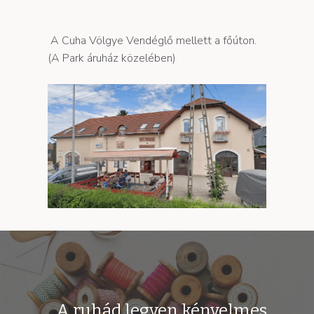
A Cuha Völgye Vendéglő mellett a főúton.
(A Park áruház közelében)
„A ruhád legyen kényelmes,