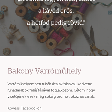
a kávéd erős,
a hétfőd pedig rövid.”
Bakony Varróműhely
Varróműhelyemben ruhák átalakításával, kedvenc
ruhadarabok felújításával foglalkozom. Célom, hogy
viselőjének ezek még sokáig örömöt okozhassanak.
Kövess Facebookon!