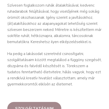
Szívesen foglalkozom ruhák átalakításával, kedvenc
ruhadarabok felújításával, hogy viselőjének még sokáig
örömöt okozhassanak. Igény szerint a javításokhoz,
(át)alakításokhoz az alapanyagokat lehetőség szerint
szívesen beszerzem neked. Méretre is készítettem már
sokféle ruhát, hétköznapra, alkalomra, táncosoknak
bemutatókra. Kereshetsz ilyen elképzelésekkel is.
Ha pedig a lakásodat szeretnéd csinosítgatni,
szolgáltatásaim között megtalálod a függöny szegését,
díszpárna és falvédő készítését is. Törekszem a
tudatos fenntartható életvitelre, hálás vagyok, hogy ezt
a rendkívül kreatív hivatást választottam, amely már
gyermekkoromtól elkíséri az életemet.
SZOLGÁLTATÁSAIM