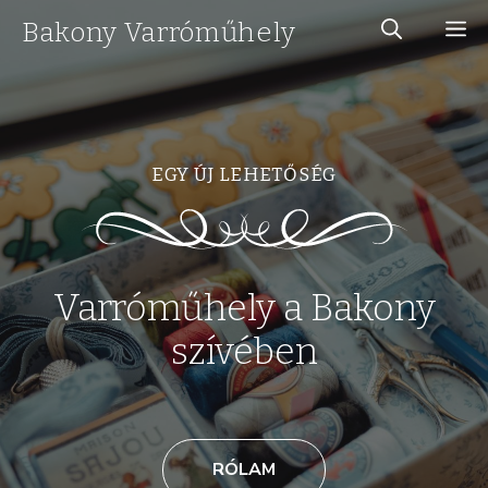
Kilépés
Bakony Varróműhely
M
a
tartalomba
EGY ÚJ LEHETŐSÉG
Varróműhely a Bakony
szívében
RÓLAM